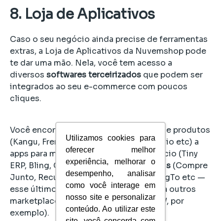
8. Loja de Aplicativos
Caso o seu negócio ainda precise de ferramentas
extras, a Loja de Aplicativos da Nuvemshop pode
te dar uma mão. Nela, você tem acesso a
diversos
softwares terceirizados
que podem ser
integrados ao seu e-commerce com poucos
cliques.
Você encontra desde apps para envio de produtos
Utilizamos cookies para
(Kangu, Frenet, Manda Bem, Melhor Envio etc) a
oferecer melhor
apps para melhor gerenciar o seu negócio (Tiny
experiência, melhorar o
ERP, Bling, ContaAzul etc) e
vender mais
(Compre
desempenho, analisar
Junto, Recuperador de Carrinhos, PluggTo etc —
como você interage em
esse último para integrar seu negócio a outros
nosso site e personalizar
marketplaces, como Americanas e B2W, por
conteúdo. Ao utilizar este
exemplo).
site, você concorda com